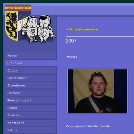
< Terug naar praesidia
2007
Praeses
Vice-praeses/Schachtenmeester