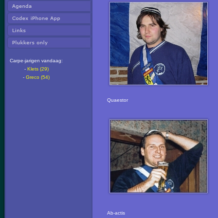
Carpe-jarigen vandaag:
-
Klets (29)
-
Greco (54)
Quaestor
Ab-actis