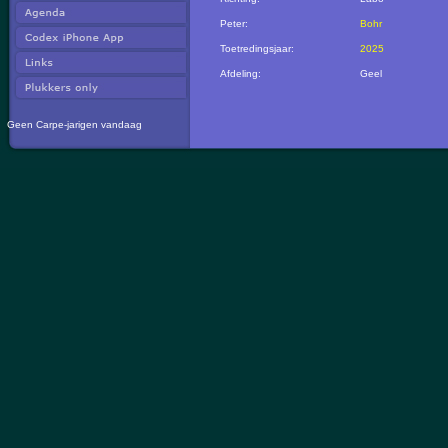
Peter:
Bohr
Toetredingsjaar:
2025
Afdeling:
Geel
Geen Carpe-jarigen vandaag