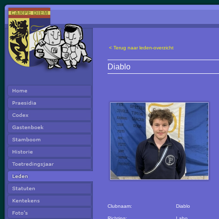
< Terug naar leden-overzicht
Diablo
Clubnaam:
Diablo
Richting:
Labo