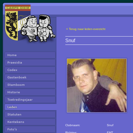
< Terug naar leden-overzicht
Snuf
Clubnaam:
Snuf
Richting:
EMT