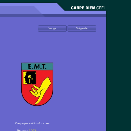
Carpe-praesidiumfuncties
- Praeses
1993