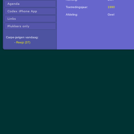
Toetredingsjaar:
1990
Afdeling:
Geel
Carpe-jarigen vandaag:
-
Reejz (37)