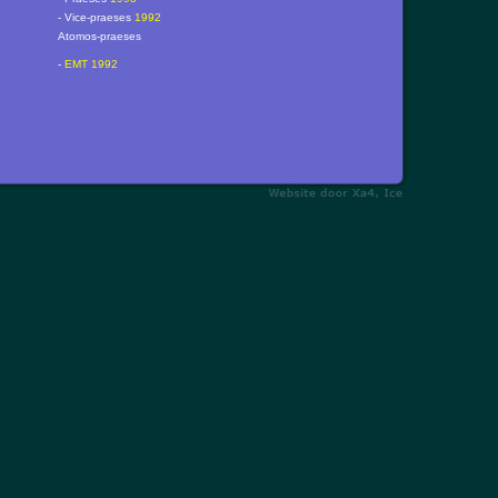
- Vice-praeses
1992
Atomos-praeses
-
EMT 1992