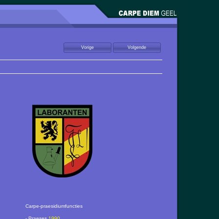
Carpe-praesidiumfuncties
- Praeses
1990