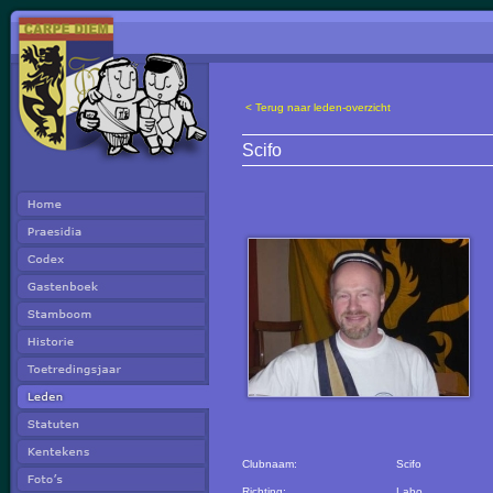
< Terug naar leden-overzicht
Scifo
Clubnaam:
Scifo
Richting:
Labo