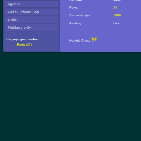
Peter:
Ali
Toetredingsjaar:
1986
Afdeling:
Geel
Carpe-jarigen vandaag:
Honoris Causa
-
Reejz (37)